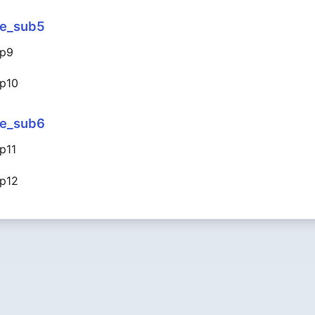
le_sub5
_p9
_p10
le_sub6
p11
_p12