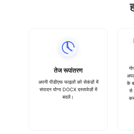
ह
गो
तेज रूपांतरण
अपल
अपनी पीडीएफ फाइलों को सेकंडों में
के ब
संपादन योग्य DOCX दस्तावेज़ों में
से
बदलें।
कर